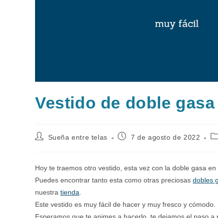
Vestido de doble gasa
Autor
Publicación
Ca
Sueña entre telas
7 de agosto de 2022
de
de
d
la
la
la
entrada:
entrada:
en
Hoy te traemos otro vestido, esta vez con la doble gasa e
Puedes encontrar tanto esta como otras preciosas
dobles 
nuestra
tienda
.
Este vestido es muy fácil de hacer y muy fresco y cómodo.
Esperamos que te animes a hacerlo, te dejamos el paso a p