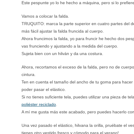
Este pespunte yo lo he hecho a máquina, pero si lo prefie
Vamos a colocar la falda.
TRUQUITO: marca la parte superior en cuatro partes del del
más fácil ajustar la falda fruncida al cuerpo.
Ahora fruncimos la falda, yo para fruncir he hecho dos pespu
vas frunciendo y ajustando a la medida del cuerpo.
Sujeta bien con un hilván y da una costura.
Ahora, recortamos el exceso de la falda, pero no de cuerpo,
cintura.
Ten en cuenta el tamaño del ancho de tu goma para hacer u
poder pasar el elástico.
Si no tienes suficiente tela, puedes utilizar una pieza de 
poliéster reciclado
.
A mí me gusta más este acabado, pero puedes hacerlo com
Una vez pasado el elástico, hilvana la orilla, pruébate el ves
tienes otro vestido fresco y cómodo para el verano!