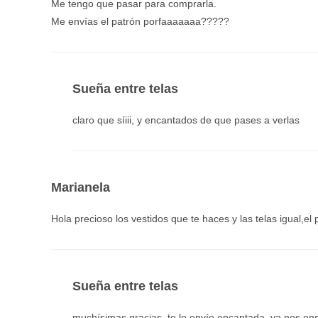
Me tengo que pasar para comprarla.
Me envías el patrón porfaaaaaaa?????
Sueña entre telas
claro que síiii, y encantados de que pases a verlas
Marianela
Hola precioso los vestidos que te haces y las telas igual,e
Sueña entre telas
muchísimas gracias, te lo envío encantada, ya nos en