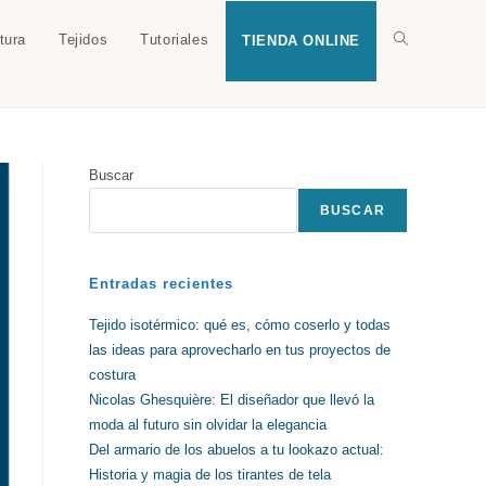
tura
Tejidos
Tutoriales
Alternar
TIENDA ONLINE
búsqueda
Buscar
de
BUSCAR
la
Entradas recientes
Tejido isotérmico: qué es, cómo coserlo y todas
las ideas para aprovecharlo en tus proyectos de
web
costura
Nicolas Ghesquière: El diseñador que llevó la
moda al futuro sin olvidar la elegancia
Del armario de los abuelos a tu lookazo actual:
Historia y magia de los tirantes de tela