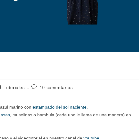
tegoría
Comentarios
Tutoriales
10 comentarios
e
de
la
trada:
entrada:
n azul marino con
estampado del sol naciente
.
gasas
, muselinas o bambula (cada uno le llama de una manera) en
aso y el videotutorial en nuestro canal de
youtube
.