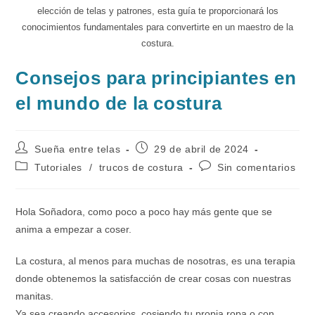
elección de telas y patrones, esta guía te proporcionará los
conocimientos fundamentales para convertirte en un maestro de la
costura.
Consejos para principiantes en
el mundo de la costura
Autor
Publicación
Sueña entre telas
29 de abril de 2024
de
de
Categoría
Comentarios
Tutoriales
/
trucos de costura
Sin comentarios
la
la
de
de
entrada:
entrada:
la
la
entrada:
entrada:
Hola Soñadora, como poco a poco hay más gente que se
anima a empezar a coser.
La costura, al menos para muchas de nosotras, es una terapia
donde obtenemos la satisfacción de crear cosas con nuestras
manitas.
Ya sea creando accesorios, cosiendo tu propia ropa o con