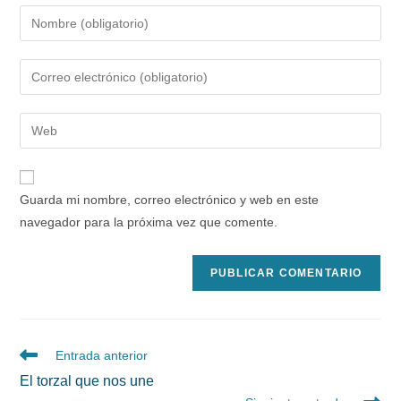
Introduce
tu
nombre
Introduce
o
tu
nombre
dirección
Introduce
de
de
la
usuario
correo
URL
para
electrónico
de
comentar
Guarda mi nombre, correo electrónico y web en este
para
tu
navegador para la próxima vez que comente.
comentar
web
(opcional)
Leer
Entrada anterior
más
El torzal que nos une
artículos