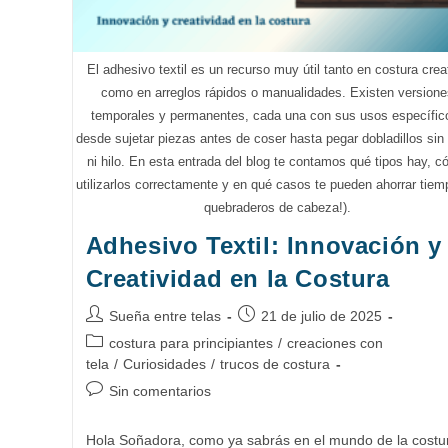
El adhesivo textil es un recurso muy útil tanto en costura crea
como en arreglos rápidos o manualidades. Existen versione
temporales y permanentes, cada una con sus usos específic
desde sujetar piezas antes de coser hasta pegar dobladillos sin
ni hilo. En esta entrada del blog te contamos qué tipos hay, 
utilizarlos correctamente y en qué casos te pueden ahorrar tiem
quebraderos de cabeza!).
Adhesivo Textil: Innovación y
Creatividad en la Costura
Autor
Publicación
Sueña entre telas
21 de julio de 2025
de
de
Categoría
costura para principiantes
/
creaciones con
la
la
de
tela
/
Curiosidades
/
trucos de costura
entrada:
entrada:
la
Comentarios
Sin comentarios
entrada:
de
la
Hola Soñadora, como ya sabrás en el mundo de la costu