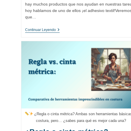
entrada:
hay muchos productos que nos ayudan en nuestras tare
hoy hablamos de uno de ellos ¡el adhesivo textil!Veremo
que…
Adhesivo
Continuar Leyendo
Textil:
Innovación
Y
Creatividad
En
La
Costura
¿Regla o cinta métrica? Ambas son herramientas básica
costura, pero… ¿sabes para qué es mejor cada una?