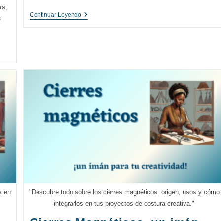
as,
Descubriendo
Continuar Leyendo
s
La
Magia
De
La
Retorta:
Origen,
Usos
Y
Cuidados
Del
Tejido
De
Glasilla
En
La
Costura
s en
"Descubre todo sobre los cierres magnéticos: origen, usos y cómo
integrarlos en tus proyectos de costura creativa."