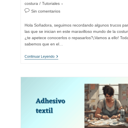
la
la
de
costura
/
Tutoriales
entrada:
entrada:
la
Comentarios
Sin comentarios
entrada:
de
la
Hola Soñadora, seguimos recordando algunos trucos pa
entrada:
las que se inician en este maravilloso mundo de la costur
¿te apetece conocerlos o repasarlos?¡Vamos a ello! Tod
sabemos que en el…
Cómo
Continuar Leyendo
Mantener
Tus
Tijeras
De
Costura
Siempre
Afiladas