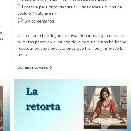
de
de
Categoría
costura para principiantes
/
Curiosidades
/
trucos de
la
la
de
costura
/
Tutoriales
entrada:
entrada:
la
Comentarios
Sin comentarios
entrada:
ra
de
a,
la
Últimamente han llegado nuevas Soñadoras que dan sus
as
entrada:
primeros pasos en el mundo de la costura, y nos ha hecho
recordar en unas publicaciones que hicimos y ¡merece la
pena…
Trucos
Continuar Leyendo
Para
Iniciarte
En
El
Mundo
De
La
Costura:
Guía
Para
Principiantes