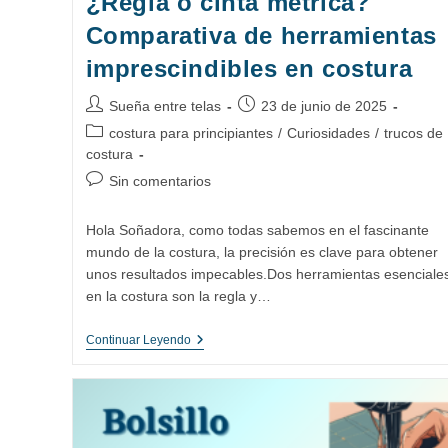
¿Regla o cinta métrica?
Comparativa de herramientas
imprescindibles en costura
Autor
Publicación
Sueña entre telas
23 de junio de 2025
de
de
Categoría
costura para principiantes
/
Curiosidades
/
trucos de
la
la
de
costura
entrada:
entrada:
la
Comentarios
Sin comentarios
entrada:
de
la
Hola Soñadora, como todas sabemos en el fascinante
entrada:
mundo de la costura, la precisión es clave para obtener
unos resultados impecables.Dos herramientas esenciale
en la costura son la regla y…
¿Regla
Continuar Leyendo
O
Cinta
Métrica?
Comparativa
De
Herramientas