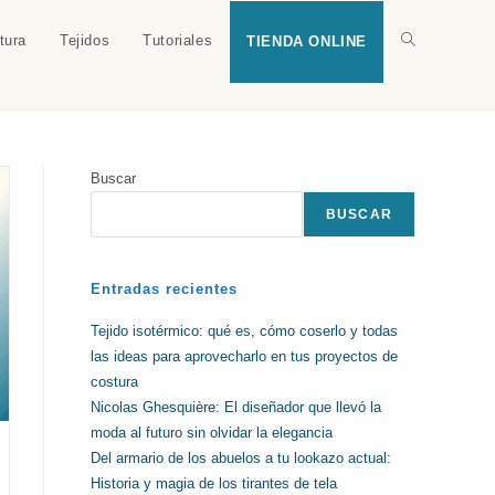
tura
Tejidos
Tutoriales
Alternar
TIENDA ONLINE
búsqueda
Buscar
de
BUSCAR
la
Entradas recientes
Tejido isotérmico: qué es, cómo coserlo y todas
las ideas para aprovecharlo en tus proyectos de
web
costura
Nicolas Ghesquière: El diseñador que llevó la
moda al futuro sin olvidar la elegancia
Del armario de los abuelos a tu lookazo actual:
Historia y magia de los tirantes de tela