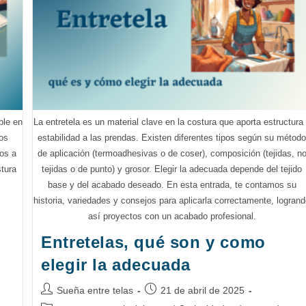
ble en
La entretela es un material clave en la costura que aporta estructura
los
estabilidad a las prendas. Existen diferentes tipos según su métod
mos a
de aplicación (termoadhesivas o de coser), composición (tejidas, n
stura
tejidas o de punto) y grosor. Elegir la adecuada depende del tejido
base y del acabado deseado. En esta entrada, te contamos su
historia, variedades y consejos para aplicarla correctamente, logran
así proyectos con un acabado profesional.
Entretelas, qué son y como
elegir la adecuada
Autor
Publicación
Sueña entre telas
21 de abril de 2025
de
de