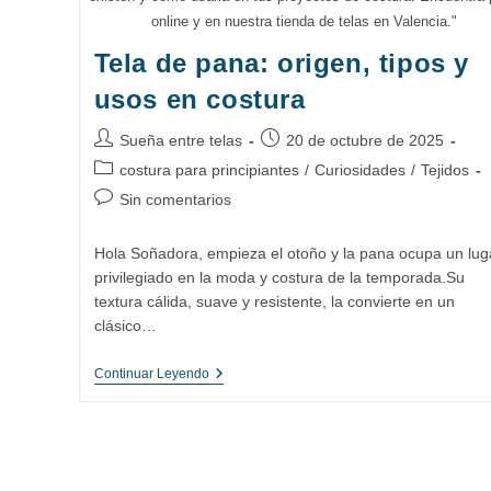
online y en nuestra tienda de telas en Valencia."
Tela de pana: origen, tipos y
usos en costura
Autor
Publicación
Sueña entre telas
20 de octubre de 2025
de
de
Categoría
costura para principiantes
/
Curiosidades
/
Tejidos
la
la
de
Comentarios
Sin comentarios
entrada:
entrada:
la
de
entrada:
la
Hola Soñadora, empieza el otoño y la pana ocupa un lug
entrada:
privilegiado en la moda y costura de la temporada.Su
textura cálida, suave y resistente, la convierte en un
clásico…
Tela
Continuar Leyendo
De
Pana:
Origen,
Tipos
Y
Usos