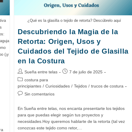
tiva
¿Qué es la glasilla o tejido de retorta? Descúbrelo aquí
s
Descubriendo la Magia de la
os:
Retorta: Origen, Usos y
 aguja
cómo
Cuidados del Tejido de Glasilla
po (¡y
en la Costura
Autor
Publicación
Sueña entre telas
7 de julio de 2025
de
de
Categoría
costura para
la
la
de
principiantes
/
Curiosidades
/
Tejidos
/
trucos de costura
entrada:
entrada:
la
Comentarios
Sin comentarios
entrada:
de
la
En Sueña entre telas, nos encanta presentarte los tejidos
entrada:
para que puedas elegir según tus proyectos y
necesidades.Hoy queremos hablarte de la retorta (tal vez
conozcas este tejido como retor,…
ra