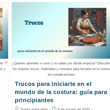
Mantener
Tu
Máquina
De
Coser
En
Perfecto
Estado
ado
¿Quieres aprender a coser y no sabes por dónde empezar? Descubr
es y
los mejores trucos, materiales y consejos para iniciarte en la costur
sin complicaciones.
Trucos para iniciarte en el
mundo de la costura: guía para
principiantes
Autor
Publicación
Sueña entre telas
4 de agosto de 2025