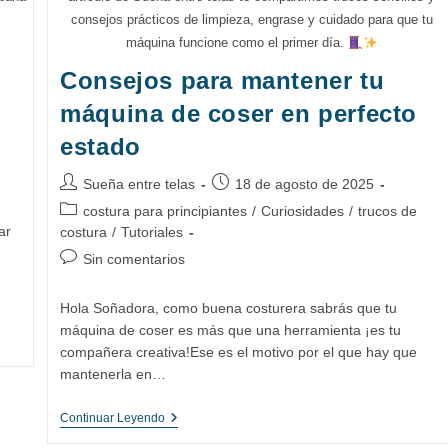
consejos prácticos de limpieza, engrase y cuidado para que tu
máquina funcione como el primer día.
Consejos para mantener tu
máquina de coser en perfecto
estado
Autor
Publicación
Sueña entre telas
18 de agosto de 2025
de
de
Categoría
costura para principiantes
/
Curiosidades
/
trucos de
la
la
de
ar
costura
/
Tutoriales
entrada:
entrada:
la
Comentarios
Sin comentarios
entrada:
de
la
Hola Soñadora, como buena costurera sabrás que tu
entrada:
máquina de coser es más que una herramienta ¡es tu
compañera creativa!Ese es el motivo por el que hay que
mantenerla en…
Consejos
Continuar Leyendo
Para