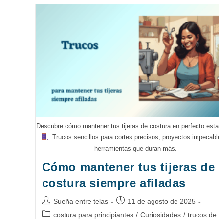
En
Costura
Descubre cómo mantener tus tijeras de costura en perfecto est
. Trucos sencillos para cortes precisos, proyectos impecabl
herramientas que duran más.
Cómo mantener tus tijeras de
costura siempre afiladas
Autor
Publicación
Sueña entre telas
11 de agosto de 2025
de
de
Categoría
costura para principiantes
/
Curiosidades
/
trucos de