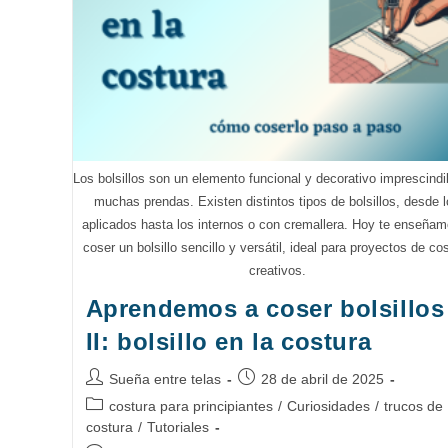
Imprescindibles
En
Costura
Los bolsillos son un elemento funcional y decorativo imprescindi
muchas prendas. Existen distintos tipos de bolsillos, desde 
aplicados hasta los internos o con cremallera. Hoy te enseña
coser un bolsillo sencillo y versátil, ideal para proyectos de co
creativos.
Aprendemos a coser bolsillos
II: bolsillo en la costura
Autor
Publicación
Sueña entre telas
28 de abril de 2025
de
de
Categoría
costura para principiantes
/
Curiosidades
/
trucos de
la
la
de
costura
/
Tutoriales
entrada:
entrada:
la