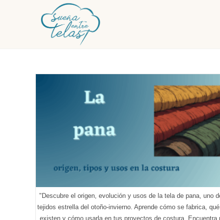
Ir
al
contenido
"Descubre el origen, evolución y usos de la tela de pana, uno d
tejidos estrella del otoño-invierno. Aprende cómo se fabrica, qué
existen y cómo usarla en tus proyectos de costura. Encuentra