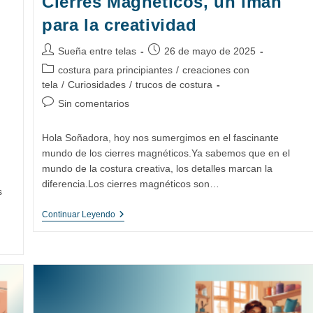
Cierres Magnéticos, un imán
para la creatividad
Autor
Publicación
Sueña entre telas
26 de mayo de 2025
de
de
Categoría
costura para principiantes
/
creaciones con
la
la
de
tela
/
Curiosidades
/
trucos de costura
entrada:
entrada:
la
Comentarios
Sin comentarios
entrada:
de
la
Hola Soñadora, hoy nos sumergimos en el fascinante
entrada:
mundo de los cierres magnéticos.Ya sabemos que en el
mundo de la costura creativa, los detalles marcan la
diferencia.Los cierres magnéticos son…
s
Cierres
Continuar Leyendo
Magnéticos,
Un
Imán
Para
La
Creatividad