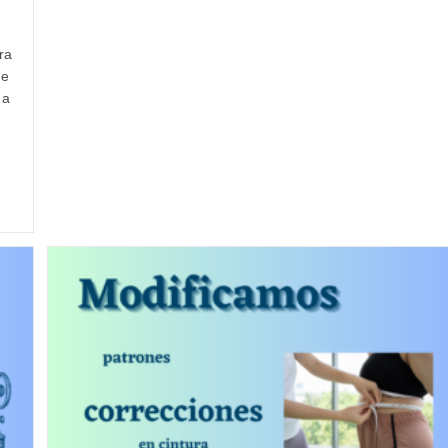
ra
ue
 a