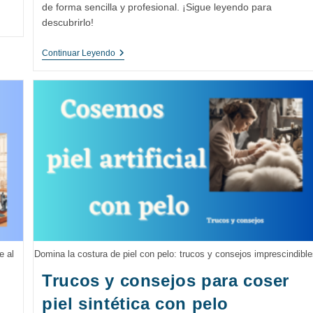
de forma sencilla y profesional. ¡Sigue leyendo para
descubrirlo!
Todo
Continuar Leyendo
Lo
Que
Necesitas
Saber
Sobre
Las
Telas
Impermeables
Y
Cómo
Coserlas
e al
Domina la costura de piel con pelo: trucos y consejos imprescindibl
Trucos y consejos para coser
piel sintética con pelo