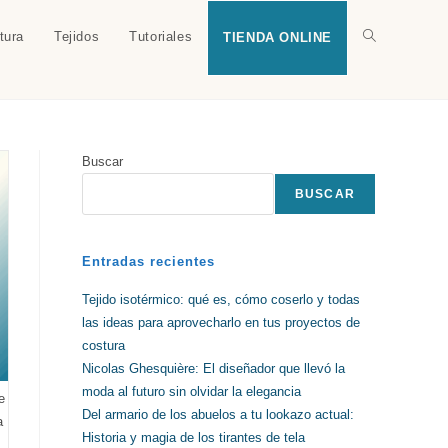
tura
Tejidos
Tutoriales
Alternar
TIENDA ONLINE
búsqueda
Buscar
de
BUSCAR
la
Entradas recientes
Tejido isotérmico: qué es, cómo coserlo y todas
las ideas para aprovecharlo en tus proyectos de
web
costura
Nicolas Ghesquière: El diseñador que llevó la
moda al futuro sin olvidar la elegancia
e
Del armario de los abuelos a tu lookazo actual:
a
Historia y magia de los tirantes de tela