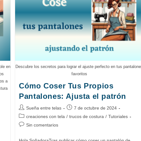
Mundo
De
La
Costura:
Guía
Para
Principiantes
ble en
Descubre los secretos para lograr el ajuste perfecto en tus pantalon
los
favoritos
mos a
Cómo Coser Tus Propios
stura
Pantalones: Ajusta el patrón
Autor
Publicación
Sueña entre telas
7 de octubre de 2024
de
de
Categoría
creaciones con tela
/
trucos de costura
/
Tutoriales
la
la
de
Comentarios
Sin comentarios
entrada:
entrada:
la
de
entrada:
la
Hola SoñadoraTras publicar cómo coser un pantalón de