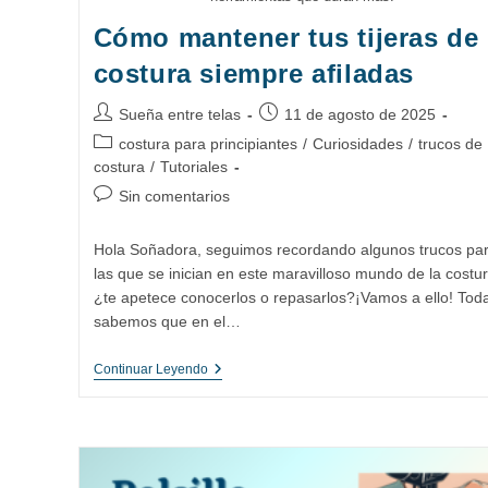
Cómo mantener tus tijeras de
costura siempre afiladas
Autor
Publicación
Sueña entre telas
11 de agosto de 2025
de
de
Categoría
costura para principiantes
/
Curiosidades
/
trucos de
la
la
de
costura
/
Tutoriales
entrada:
entrada:
la
Comentarios
Sin comentarios
entrada:
de
la
Hola Soñadora, seguimos recordando algunos trucos pa
entrada:
las que se inician en este maravilloso mundo de la costur
¿te apetece conocerlos o repasarlos?¡Vamos a ello! Tod
sabemos que en el…
Cómo
Continuar Leyendo
Mantener
Tus
Tijeras
De
Costura
Siempre