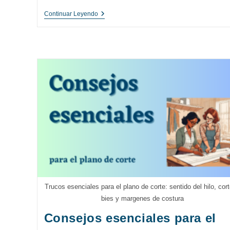
Cómo
Continuar Leyendo
Coser
Tus
Propios
Pantalones:
Guía
Paso
A
Paso
Para
Principiantes
Trucos esenciales para el plano de corte: sentido del hilo, cort
bies y margenes de costura
Consejos esenciales para el