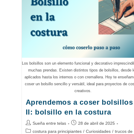
Afiladas
Los bolsillos son un elemento funcional y decorativo imprescindi
muchas prendas. Existen distintos tipos de bolsillos, desde 
aplicados hasta los internos o con cremallera. Hoy te enseña
coser un bolsillo sencillo y versátil, ideal para proyectos de co
creativos.
Aprendemos a coser bolsillos
II: bolsillo en la costura
Autor
Publicación
Sueña entre telas
28 de abril de 2025
de
de
Categoría
costura para principiantes
/
Curiosidades
/
trucos de