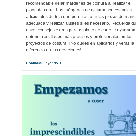
recomendable dejar márgenes de costura al realizar el
plano de corte. Los márgenes de costura son espacios
adicionales de tela que permiten unir las piezas de mane
adecuada y realizar ajustes si es necesario. Recuerda q
estos consejos extras para el plano de corte te ayudarán
obtener resultados más precisos y profesionales en tus
proyectos de costura. ¡No dudes en aplicarlos y verás la
diferencia en tus creaciones!
Consejos
Continuar Leyendo
Esenciales
Para
El
Plano
De
Corte:
Sentido
Del
Hilo,
Corte
Al
Bies
Y
Márgenes
De