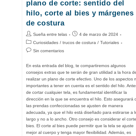
plano de corte: sentido del
hilo, corte al bies y márgenes
de costura
Autor
Publicación
Sueña entre telas
4 de marzo de 2024
de
de
Categoría
Curiosidades
/
trucos de costura
/
Tutoriales
la
la
de
Comentarios
Sin comentarios
entrada:
entrada:
la
de
entrada:
la
En esta entrada del blog, te compartiremos algunos
entrada:
consejos extras que te serán de gran utilidad a la hora d
realizar un plano de corte efectivo. Uno de los aspectos
importantes a tener en cuenta es el sentido del hilo. Ante
de cortar cualquier tela, es fundamental identificar la
dirección en la que se encuentra el hilo. Esto asegurará 
las prendas confeccionadas se ajusten de manera
adecuada, ya que el hilo está diseñado para estirarse a l
largo y no a lo ancho. Otro consejo es considerar el corte
bies. El corte al bies puede permitir que la tela se ajuste
mejor al cuerpo y tenga mayor flexibilidad. Además, es