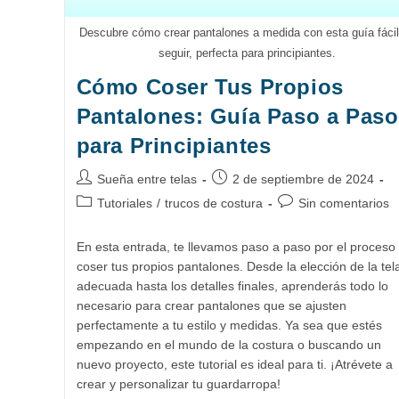
Descubre cómo crear pantalones a medida con esta guía fácil
seguir, perfecta para principiantes.
Cómo Coser Tus Propios
Pantalones: Guía Paso a Paso
para Principiantes
Autor
Publicación
Sueña entre telas
2 de septiembre de 2024
de
de
Categoría
Comentarios
Tutoriales
/
trucos de costura
Sin comentarios
la
la
de
de
entrada:
entrada:
la
la
En esta entrada, te llevamos paso a paso por el proceso
entrada:
entrada:
coser tus propios pantalones. Desde la elección de la tel
adecuada hasta los detalles finales, aprenderás todo lo
necesario para crear pantalones que se ajusten
perfectamente a tu estilo y medidas. Ya sea que estés
empezando en el mundo de la costura o buscando un
nuevo proyecto, este tutorial es ideal para ti. ¡Atrévete a
crear y personalizar tu guardarropa!