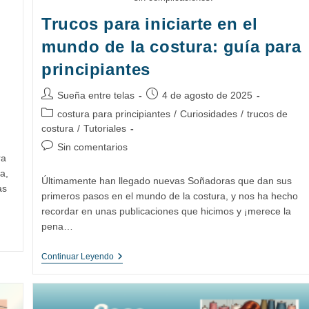
Trucos para iniciarte en el
mundo de la costura: guía para
principiantes
Autor
Publicación
Sueña entre telas
4 de agosto de 2025
de
de
Categoría
costura para principiantes
/
Curiosidades
/
trucos de
la
la
de
costura
/
Tutoriales
entrada:
entrada:
la
Comentarios
Sin comentarios
entrada:
ra
de
a,
la
Últimamente han llegado nuevas Soñadoras que dan sus
as
entrada:
primeros pasos en el mundo de la costura, y nos ha hecho
recordar en unas publicaciones que hicimos y ¡merece la
pena…
Trucos
Continuar Leyendo
Para
Iniciarte
En
El