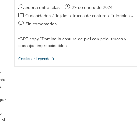
Autor
Publicación
Sueña entre telas
29 de enero de 2024
de
de
Categoría
Curiosidades
/
Tejidos
/
trucos de costura
/
Tutoriales
la
la
de
Comentarios
Sin comentarios
entrada:
entrada:
la
de
entrada:
la
tGPT copy "Domina la costura de piel con pelo: trucos y
entrada:
consejos imprescindibles"
Trucos
Continuar Leyendo
Y
Consejos
e
Para
Coser
 más
Piel
s
Sintética
Con
Pelo
que
o
 al