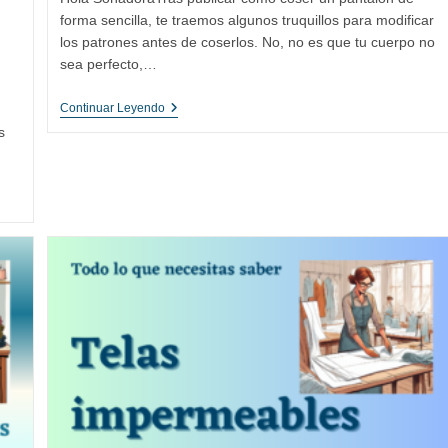
entrada:
forma sencilla, te traemos algunos truquillos para modificar
los patrones antes de coserlos. No, no es que tu cuerpo no
sea perfecto,…
Cómo
Continuar Leyendo
Coser
s
Tus
Propios
Pantalones:
Ajusta
El
Patrón