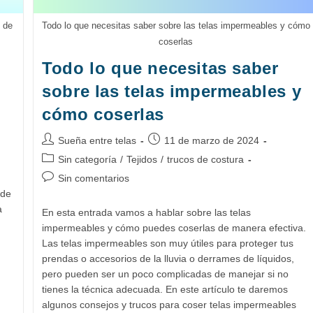
 de
Todo lo que necesitas saber sobre las telas impermeables y cómo
coserlas
Todo lo que necesitas saber
sobre las telas impermeables y
cómo coserlas
Autor
Publicación
Sueña entre telas
11 de marzo de 2024
de
de
Categoría
Sin categoría
/
Tejidos
/
trucos de costura
la
la
de
Comentarios
Sin comentarios
entrada:
entrada:
la
de
 de
entrada:
la
a
En esta entrada vamos a hablar sobre las telas
entrada:
impermeables y cómo puedes coserlas de manera efectiva.
Las telas impermeables son muy útiles para proteger tus
prendas o accesorios de la lluvia o derrames de líquidos,
pero pueden ser un poco complicadas de manejar si no
tienes la técnica adecuada. En este artículo te daremos
algunos consejos y trucos para coser telas impermeables