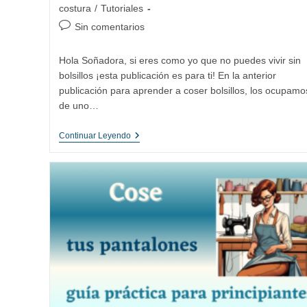
la
la
de
costura
/
Tutoriales
entrada:
entrada:
la
Comentarios
Sin comentarios
entrada:
de
la
Hola Soñadora, si eres como yo que no puedes vivir sin
entrada:
bolsillos ¡esta publicación es para ti! En la anterior
publicación para aprender a coser bolsillos, los ocupamo
de uno…
Aprendemos
Continuar Leyendo
A
Coser
Bolsillos
II:
Bolsillo
En
La
Costura