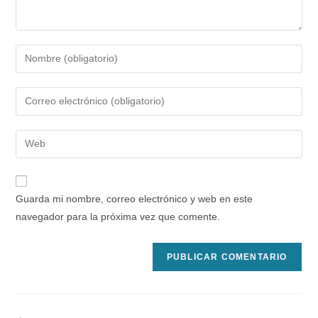
Introduce
tu
nombre
Introduce
o
tu
nombre
dirección
Introduce
de
de
la
usuario
correo
URL
para
electrónico
de
comentar
Guarda mi nombre, correo electrónico y web en este
para
tu
navegador para la próxima vez que comente.
comentar
web
(opcional)