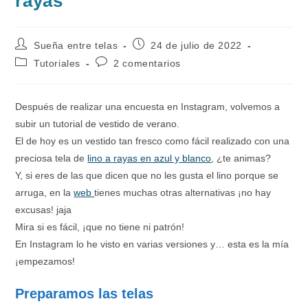
rayas
Autor
Publicación
Sueña entre telas
24 de julio de 2022
de
de
Categoría
Comentarios
Tutoriales
2 comentarios
la
la
de
de
entrada:
entrada:
la
la
entrada:
entrada:
Después de realizar una encuesta en Instagram, volvemos a
subir un tutorial de vestido de verano.
El de hoy es un vestido tan fresco como fácil realizado con una
preciosa tela de
lino a rayas en azul y blanco
, ¿te animas?
Y, si eres de las que dicen que no les gusta el lino porque se
arruga, en la
web
tienes muchas otras alternativas ¡no hay
excusas! jaja
Mira si es fácil, ¡que no tiene ni patrón!
En Instagram lo he visto en varias versiones y… esta es la mía
¡empezamos!
Preparamos las telas