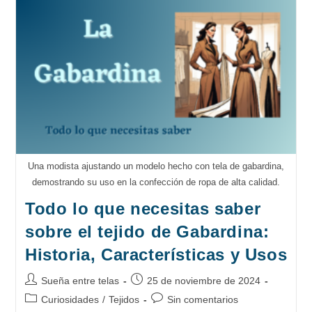
Tejido
Con
Historia
Y
Estilo
Una modista ajustando un modelo hecho con tela de gabardina,
demostrando su uso en la confección de ropa de alta calidad.
Todo lo que necesitas saber
sobre el tejido de Gabardina:
Historia, Características y Usos
Autor
Publicación
Sueña entre telas
25 de noviembre de 2024
de
de
Categoría
Comentarios
Curiosidades
/
Tejidos
Sin comentarios
la
la