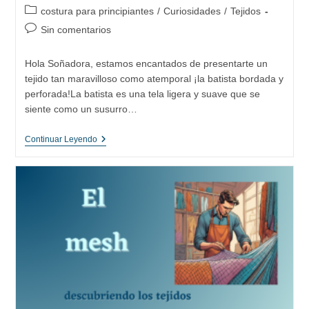
de
de
Categoría
costura para principiantes
/
Curiosidades
/
Tejidos
la
la
de
Comentarios
Sin comentarios
entrada:
entrada:
la
de
entrada:
la
Hola Soñadora, estamos encantados de presentarte un
entrada:
tejido tan maravilloso como atemporal ¡la batista bordada y
perforada!La batista es una tela ligera y suave que se
siente como un susurro…
Batista
Continuar Leyendo
Bordada
Y
Perforada:
Historia,
Usos
Y
Cuidados
De
Un
Tejido
Imprescindible