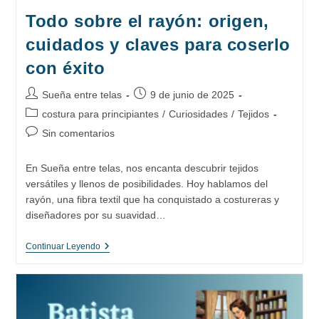
Todo sobre el rayón: origen,
cuidados y claves para coserlo
con éxito
Autor
Publicación
Sueña entre telas
9 de junio de 2025
de
de
Categoría
costura para principiantes
/
Curiosidades
/
Tejidos
la
la
de
Comentarios
Sin comentarios
entrada:
entrada:
la
de
entrada:
la
En Sueña entre telas, nos encanta descubrir tejidos
entrada:
versátiles y llenos de posibilidades. Hoy hablamos del
rayón, una fibra textil que ha conquistado a costureras y
diseñadores por su suavidad…
Todo
Continuar Leyendo
Sobre
El
Rayón:
Origen,
Cuidados
Y