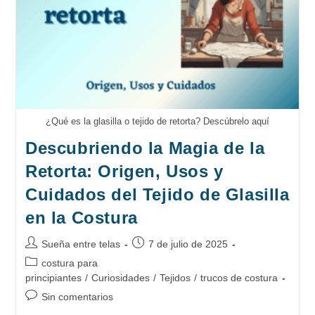
En
Costura
¿Qué es la glasilla o tejido de retorta? Descúbrelo aquí
Descubriendo la Magia de la
Retorta: Origen, Usos y
Cuidados del Tejido de Glasilla
en la Costura
Autor
Publicación
Sueña entre telas
7 de julio de 2025
de
de
Categoría
costura para
la
la
de
principiantes
/
Curiosidades
/
Tejidos
/
trucos de costura
entrada:
entrada:
la
Comentarios
Sin comentarios
entrada:
de