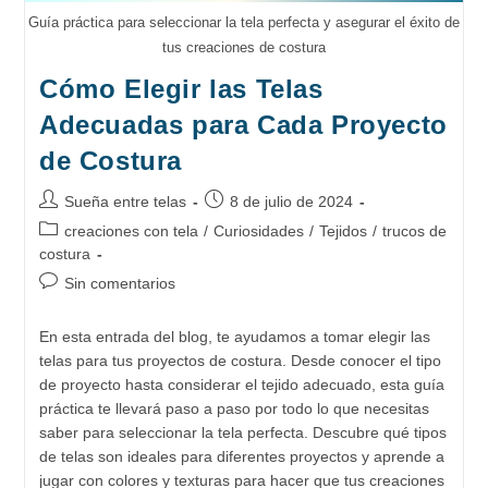
Guía práctica para seleccionar la tela perfecta y asegurar el éxito de
tus creaciones de costura
Cómo Elegir las Telas
Adecuadas para Cada Proyecto
de Costura
Autor
Publicación
Sueña entre telas
8 de julio de 2024
de
de
Categoría
creaciones con tela
/
Curiosidades
/
Tejidos
/
trucos de
la
la
de
costura
entrada:
entrada:
la
Comentarios
Sin comentarios
entrada:
de
la
En esta entrada del blog, te ayudamos a tomar elegir las
entrada:
telas para tus proyectos de costura. Desde conocer el tipo
de proyecto hasta considerar el tejido adecuado, esta guía
práctica te llevará paso a paso por todo lo que necesitas
saber para seleccionar la tela perfecta. Descubre qué tipos
de telas son ideales para diferentes proyectos y aprende a
jugar con colores y texturas para hacer que tus creaciones