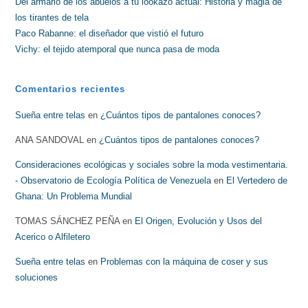
Del armario de los abuelos a tu lookazo actual: Historia y magia de
los tirantes de tela
Paco Rabanne: el diseñador que vistió el futuro
Vichy: el tejido atemporal que nunca pasa de moda
Comentarios recientes
Sueña entre telas
en
¿Cuántos tipos de pantalones conoces?
ANA SANDOVAL
en
¿Cuántos tipos de pantalones conoces?
Consideraciones ecológicas y sociales sobre la moda vestimentaria.
- Observatorio de Ecología Política de Venezuela
en
El Vertedero de
Ghana: Un Problema Mundial
TOMAS SÁNCHEZ PEÑA
en
El Origen, Evolución y Usos del
Acerico o Alfiletero
Sueña entre telas
en
Problemas con la máquina de coser y sus
soluciones