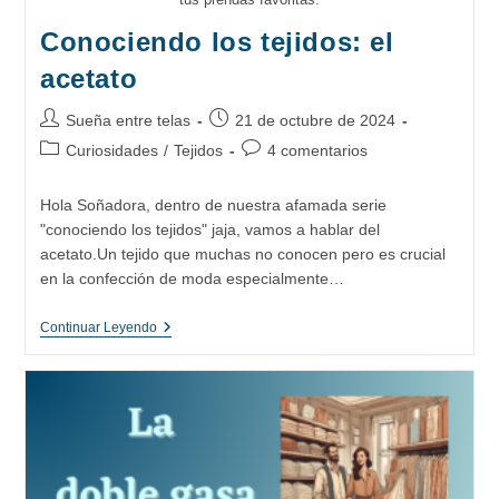
Conociendo los tejidos: el
acetato
Autor
Publicación
Sueña entre telas
21 de octubre de 2024
de
de
Categoría
Comentarios
Curiosidades
/
Tejidos
4 comentarios
la
la
de
de
entrada:
entrada:
la
la
Hola Soñadora, dentro de nuestra afamada serie
entrada:
entrada:
"conociendo los tejidos" jaja, vamos a hablar del
acetato.Un tejido que muchas no conocen pero es crucial
en la confección de moda especialmente…
Conociendo
Continuar Leyendo
Los
Tejidos:
El
Acetato