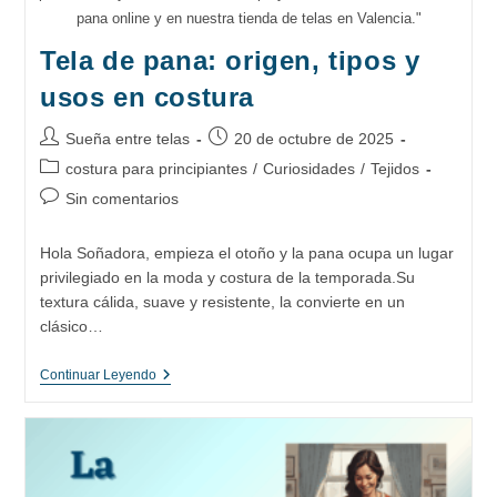
pana online y en nuestra tienda de telas en Valencia."
Tela de pana: origen, tipos y
usos en costura
Autor
Publicación
Sueña entre telas
20 de octubre de 2025
de
de
Categoría
costura para principiantes
/
Curiosidades
/
Tejidos
la
la
de
Comentarios
Sin comentarios
entrada:
entrada:
la
de
entrada:
la
Hola Soñadora, empieza el otoño y la pana ocupa un lugar
entrada:
privilegiado en la moda y costura de la temporada.Su
textura cálida, suave y resistente, la convierte en un
clásico…
Tela
Continuar Leyendo
De
Pana:
Origen,
Tipos
Y
Usos