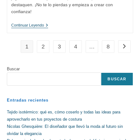
destaquen. ¡No te lo pierdas y empieza a crear con
confianza!
Cómo
Continuar Leyendo
Elegir
Las
Telas
Adecuadas
1
2
3
4
…
8
Ir a la p
Para
Cada
Proyecto
De
Buscar
Costura
BUSCAR
Entradas recientes
Tejido isotérmico: qué es, cómo coserlo y todas las ideas para
aprovecharlo en tus proyectos de costura
Nicolas Ghesquière: El diseñador que llevó la moda al futuro sin
olvidar la elegancia