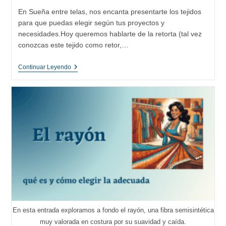
la
En Sueña entre telas, nos encanta presentarte los tejidos
entrada:
para que puedas elegir según tus proyectos y
necesidades.Hoy queremos hablarte de la retorta (tal vez
conozcas este tejido como retor,…
Descubriendo
Continuar Leyendo
La
Magia
De
La
Retorta:
Origen,
Usos
Y
Cuidados
Del
Tejido
De
Glasilla
En
La
Costura
En esta entrada exploramos a fondo el rayón, una fibra semisintética
muy valorada en costura por su suavidad y caída.