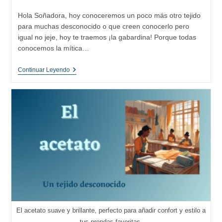
de
de
entrada:
entrada:
la
la
Hola Soñadora, hoy conoceremos un poco más otro tejido
entrada:
entrada:
para muchas desconocido o que creen conocerlo pero
igual no jeje, hoy te traemos ¡la gabardina! Porque todas
conocemos la mítica…
Todo
Continuar Leyendo
Lo
Que
Necesitas
Saber
Sobre
El
Tejido
De
Gabardina:
Historia,
Características
Y
Usos
El acetato suave y brillante, perfecto para añadir confort y estilo a
tus prendas favoritas.