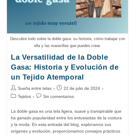
Descubre todo sobre la doble gasa: su historia, cómo trabajar con
ella y las maravillas que puedes crear.
La Versatilidad de la Doble
Gasa: Historia y Evolución de
un Tejido Atemporal
Autor
Publicación
Sueña entre telas
22 de julio de 2024
de
de
Categoría
Comentarios
Tejidos
Sin comentarios
la
la
de
de
entrada:
entrada:
la
la
La doble gasa es una tela ligera, suave y transpirable que
entrada:
entrada:
ha ganado popularidad entre los entusiastas de la costura
y la moda. En esta entrada del blog, exploramos sus
orígenes y evolución, proporcionamos consejos prácticos