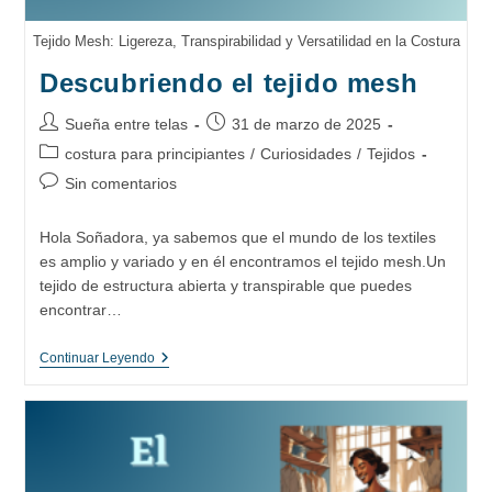
Tejido Mesh: Ligereza, Transpirabilidad y Versatilidad en la Costura
Descubriendo el tejido mesh
Autor
Publicación
Sueña entre telas
31 de marzo de 2025
de
de
Categoría
costura para principiantes
/
Curiosidades
/
Tejidos
la
la
de
Comentarios
Sin comentarios
entrada:
entrada:
la
de
entrada:
la
Hola Soñadora, ya sabemos que el mundo de los textiles
entrada:
es amplio y variado y en él encontramos el tejido mesh.Un
tejido de estructura abierta y transpirable que puedes
encontrar…
Descubriendo
Continuar Leyendo
El
Tejido
Mesh