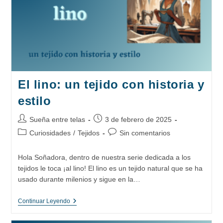
El lino: un tejido con historia y
estilo
Autor
Publicación
Sueña entre telas
3 de febrero de 2025
de
de
Categoría
Comentarios
Curiosidades
/
Tejidos
Sin comentarios
la
la
de
de
entrada:
entrada:
la
la
Hola Soñadora, dentro de nuestra serie dedicada a los
entrada:
entrada:
tejidos le toca ¡al lino! El lino es un tejido natural que se ha
usado durante milenios y sigue en la…
El
Continuar Leyendo
Lino:
Un