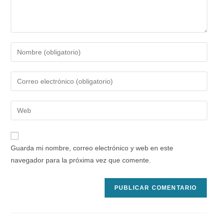
Introduce
tu
nombre
Introduce
o
tu
nombre
dirección
Introduce
de
de
la
usuario
correo
URL
para
electrónico
de
comentar
Guarda mi nombre, correo electrónico y web en este
para
tu
navegador para la próxima vez que comente.
comentar
web
(opcional)