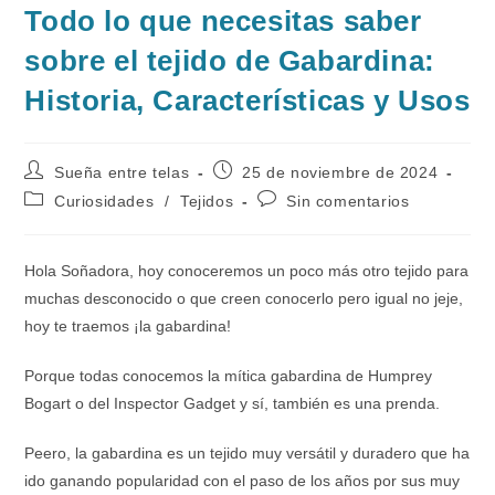
Todo lo que necesitas saber
sobre el tejido de Gabardina:
Historia, Características y Usos
Autor
Publicación
Sueña entre telas
25 de noviembre de 2024
de
de
Categoría
Comentarios
Curiosidades
/
Tejidos
Sin comentarios
la
la
de
de
entrada:
entrada:
la
la
entrada:
entrada:
Hola Soñadora, hoy conoceremos un poco más otro tejido para
muchas desconocido o que creen conocerlo pero igual no jeje,
hoy te traemos ¡la gabardina!
Porque todas conocemos la mítica gabardina de Humprey
Bogart o del Inspector Gadget y sí, también es una prenda.
Peero, la gabardina es un tejido muy versátil y duradero que ha
ido ganando popularidad con el paso de los años por sus muy