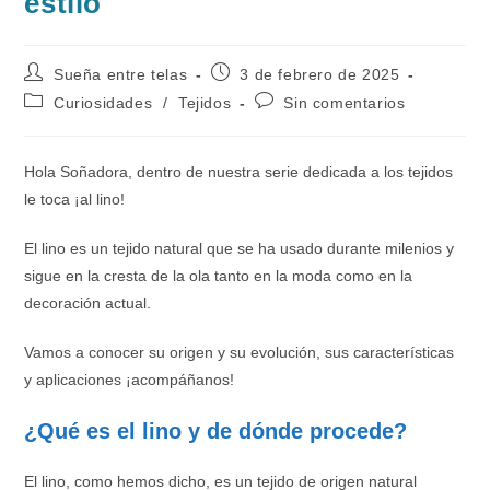
estilo
Autor
Publicación
Sueña entre telas
3 de febrero de 2025
de
de
Categoría
Comentarios
Curiosidades
/
Tejidos
Sin comentarios
la
la
de
de
entrada:
entrada:
la
la
entrada:
entrada:
Hola Soñadora, dentro de nuestra serie dedicada a los tejidos
le toca ¡al lino!
El lino es un tejido natural que se ha usado durante milenios y
sigue en la cresta de la ola tanto en la moda como en la
decoración actual.
Vamos a conocer su origen y su evolución, sus características
y aplicaciones ¡acompáñanos!
¿Qué es el lino y de dónde procede?
El lino, como hemos dicho, es un tejido de origen natural