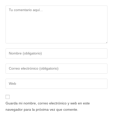
Comentario
Introduce
tu
nombre
Introduce
o
tu
nombre
dirección
Introduce
de
de
la
usuario
correo
URL
para
electrónico
de
comentar
Guarda mi nombre, correo electrónico y web en este
para
tu
navegador para la próxima vez que comente.
comentar
web