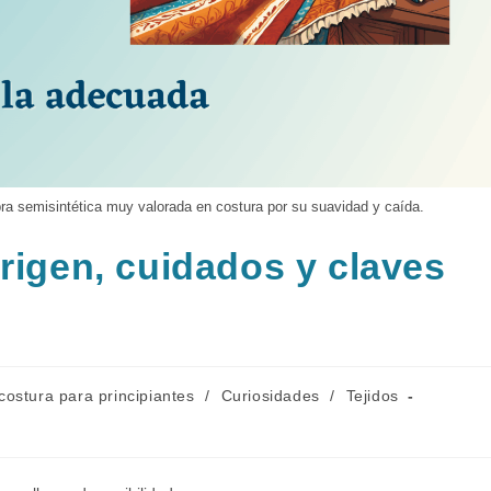
bra semisintética muy valorada en costura por su suavidad y caída.
rigen, cuidados y claves
egoría
costura para principiantes
/
Curiosidades
/
Tejidos
ada: