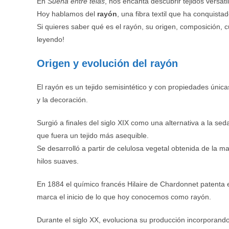
En
Sueña entre telas
, nos encanta descubrir tejidos versáti
Hoy hablamos del
rayón
, una fibra textil que ha conquist
Si quieres saber qué es el rayón, su origen, composición, 
leyendo!
Origen y evolución del rayón
El rayón es un tejido semisintético y con propiedades únic
y la decoración.
Surgió a finales del siglo XIX como una alternativa a la s
que fuera un tejido más asequible.
Se desarrolló a partir de celulosa vegetal obtenida de la 
hilos suaves.
En 1884 el químico francés Hilaire de Chardonnet patenta e
marca el inicio de lo que hoy conocemos como rayón.
Durante el siglo XX, evoluciona su producción incorporand