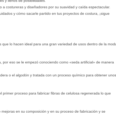
les y llenos de posibilidades.
ado a costureras y diseñadores por su suavidad y caída espectacular.
cuidados y cómo sacarle partido en tus proyectos de costura, ¡sigue
as que lo hacen ideal para una gran variedad de usos dentro de la mod
eda, por eso se le empezó conociendo como «seda artificial» de manera
madera o el algodón y tratada con un proceso químico para obtener uno
l primer proceso para fabricar fibras de celulosa regenerada lo que
o mejoras en su composición y en su proceso de fabricación y se