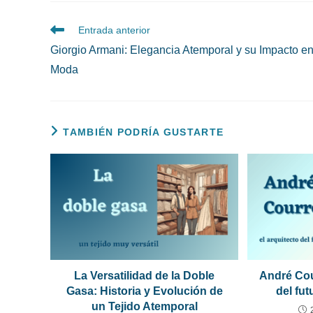
para
comentar
comentar
Leer
Entrada anterior
más
Giorgio Armani: Elegancia Atemporal y su Impacto en
artículos
Moda
TAMBIÉN PODRÍA GUSTARTE
La Versatilidad de la Doble
André Cou
Gasa: Historia y Evolución de
del fu
un Tejido Atemporal