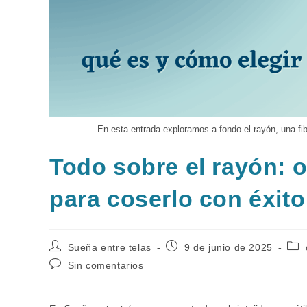
En esta entrada exploramos a fondo el rayón, una fi
Todo sobre el rayón: o
para coserlo con éxito
Autor
Publicación
Cat
Sueña entre telas
9 de junio de 2025
de
de
de
Comentarios
Sin comentarios
la
la
la
de
entrada:
entrada:
entr
la
entrada: