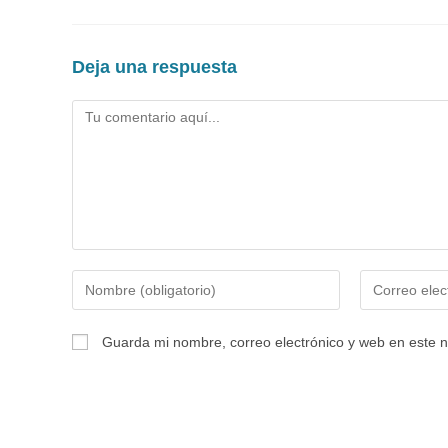
Deja una respuesta
Comentario
Introduce
Introduce
tu
tu
nombre
dirección
Guarda mi nombre, correo electrónico y web en este 
o
de
nombre
correo
de
electrónico
usuario
para