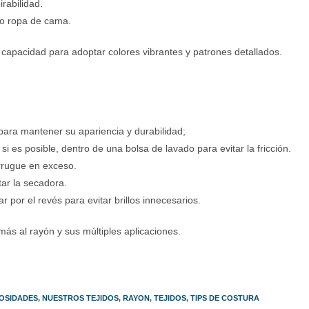
irabilidad.
s o ropa de cama.
capacidad para adoptar colores vibrantes y patrones detallados.
 para mantener su apariencia y durabilidad;
i es posible, dentro de una bolsa de lavado para evitar la fricción.
arrugue en exceso.
itar la secadora.
por el revés para evitar brillos innecesarios.
s al rayón y sus múltiples aplicaciones.
OSIDADES
,
NUESTROS TEJIDOS
,
RAYON
,
TEJIDOS
,
TIPS DE COSTURA