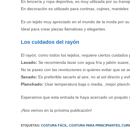
En lencería y ropa deportiva, es muy utilizada por su transp
En decoración es utilizado para cortinas, cojines, mantele
Es un tejido muy apreciado en el mundo de la moda por su 
Ideal para crear piezas llamativas y elegantes.
Los cuidados del rayón
El rayón, como todos los tejidos, requiere ciertos cuidados
Lavado:
Se recomienda lavar con agua fría y jabón suave, s
No te pases con las revoluciones si quieres evitar que se 
Secado:
Es preferible secarlo al aire, no al sol directo y ev
Planchado:
Usar temperatura baja o media, ,mejor planchar 
Esperamos que esta entrada te haya acercado un poquito má
¡Nos vemos en la próxima publicación!
ETIQUETAS
:
COSTURA FÁCIL
,
COSTURA PARA PRINCIPIANTES
,
CURI