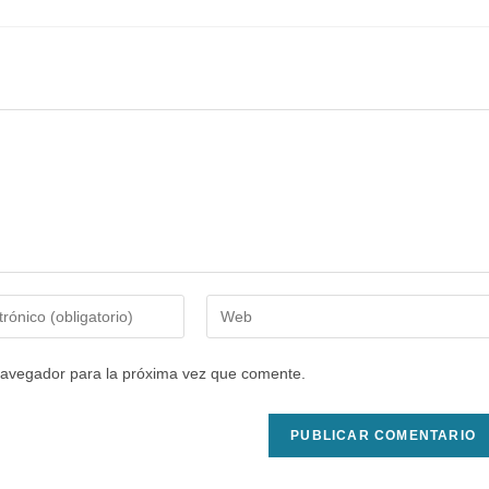
Introduce
la
URL
navegador para la próxima vez que comente.
de
tu
web
(opcional)