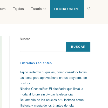
tura
Tejidos
Tutoriales
Alternar
TIENDA ONLINE
búsqueda
Buscar
de
BUSCAR
la
Entradas recientes
Tejido isotérmico: qué es, cómo coserlo y todas
las ideas para aprovecharlo en tus proyectos de
web
costura
Nicolas Ghesquière: El diseñador que llevó la
moda al futuro sin olvidar la elegancia
Del armario de los abuelos a tu lookazo actual:
Historia y magia de los tirantes de tela