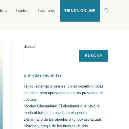
tura
Tejidos
Tutoriales
Alternar
TIENDA ONLINE
búsqueda
Buscar
de
BUSCAR
la
Entradas recientes
Tejido isotérmico: qué es, cómo coserlo y todas
las ideas para aprovecharlo en tus proyectos de
web
costura
Nicolas Ghesquière: El diseñador que llevó la
moda al futuro sin olvidar la elegancia
Del armario de los abuelos a tu lookazo actual:
Historia y magia de los tirantes de tela