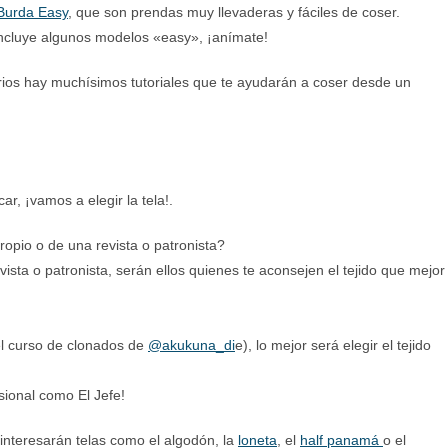
Burda Easy
, que son prendas muy llevaderas y fáciles de coser.
ncluye algunos modelos «easy», ¡anímate!
sorios hay muchísimos tutoriales que te ayudarán a coser desde un
r, ¡vamos a elegir la tela!.
opio o de una revista o patronista?
vista o patronista, serán ellos quienes te aconsejen el tejido que mejor
el curso de clonados de
@akukuna_di
e), lo mejor será elegir el tejido
sional como El Jefe!
interesarán telas como el algodón, la
loneta
, el
half panamá
o el