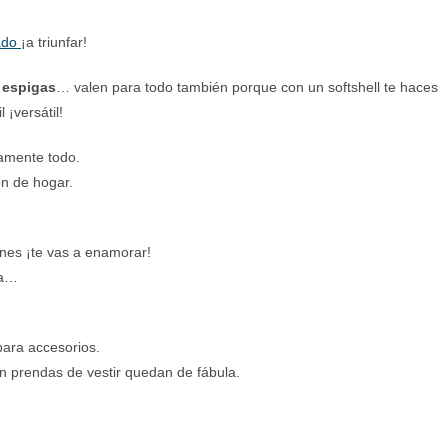
ado
¡a triunfar!
s
espigas
… valen para todo también porque con un softshell te haces
 ¡versátil!
camente todo.
ón de hogar.
ones ¡te vas a enamorar!
na…
para accesorios.
en prendas de vestir quedan de fábula.