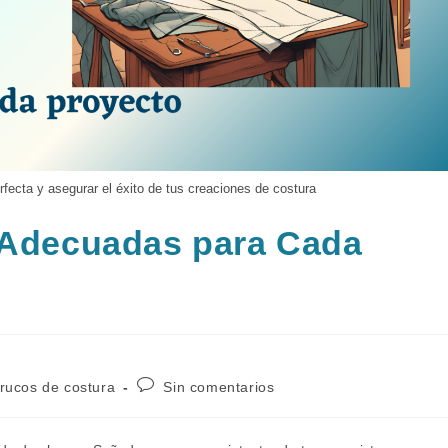
erfecta y asegurar el éxito de tus creaciones de costura
s Adecuadas para Cada
Comentarios
trucos de costura
Sin comentarios
de
la
entrada: