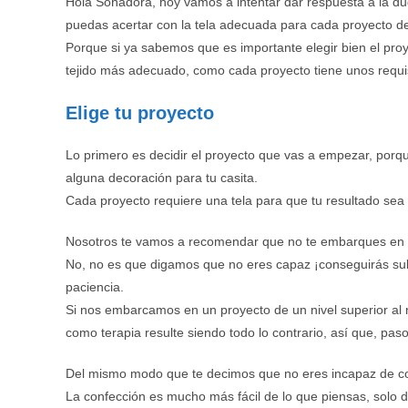
Hola Soñadora, hoy vamos a intentar dar respuesta a la d
puedas acertar con la tela adecuada para cada proyecto de
Porque si ya sabemos que es importante elegir bien el proy
tejido más adecuado, como cada proyecto tiene unos requis
Elige tu proyecto
Lo primero es decidir el proyecto que vas a empezar, por
alguna decoración para tu casita.
Cada proyecto requiere una tela para que tu resultado sea
Nosotros te vamos a recomendar que no te embarques en p
No, no es que digamos que no eres capaz ¡conseguirás subi
paciencia.
Si nos embarcamos en un proyecto de un nivel superior al
como terapia resulte siendo todo lo contrario, así que, pas
Del mismo modo que te decimos que no eres incapaz de co
La confección es mucho más fácil de lo que piensas, solo d