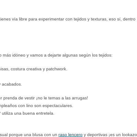
tienes vía libre para experimentar con tejidos y texturas, eso sí, dentro
do más idóneo y vamos a dejarte algunas según los tejidos:
misas, costura creativa y patchwork.
y acabados.
r prenda de vestir ¡no le temas a las arrugas!
mpleaños con lino son espectaculares.
utiliza una buena entretela.
asual porque una blusa con un
raso lencero
y deportivas ¡es un lookazo