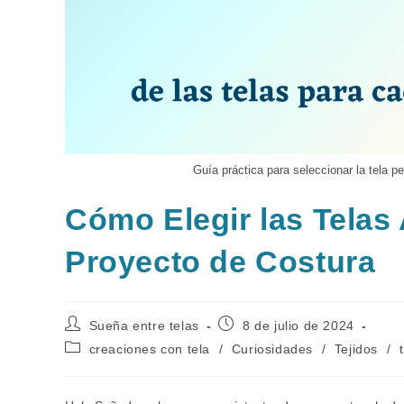
Guía práctica para seleccionar la tela p
Cómo Elegir las Tela
Proyecto de Costura
Autor
Publicación
Sueña entre telas
8 de julio de 2024
de
de
Categoría
creaciones con tela
/
Curiosidades
/
Tejidos
/
la
la
de
entrada:
entrada:
la
entrada: