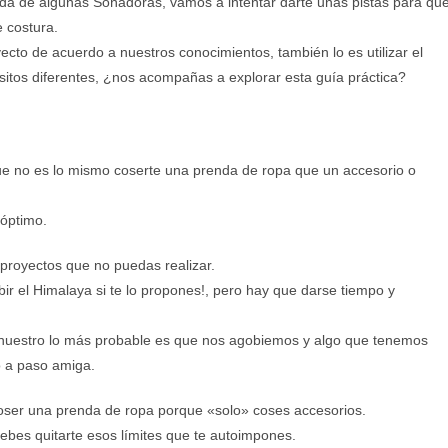
uda de algunas Soñadoras, vamos a intentar darte unas pistas para qu
 costura.
ecto de acuerdo a nuestros conocimientos, también lo es utilizar el
itos diferentes, ¿nos acompañas a explorar esta guía práctica?
que no es lo mismo coserte una prenda de ropa que un accesorio o
 óptimo.
royectos que no puedas realizar.
r el Himalaya si te lo propones!, pero hay que darse tiempo y
 nuestro lo más probable es que nos agobiemos y algo que tenemos
o a paso amiga.
ser una prenda de ropa porque «solo» coses accesorios.
ebes quitarte esos límites que te autoimpones.