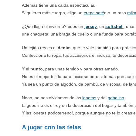
Además tiene una caída espectacular.
Si quieres más cuerpo, elige un
crepe saté
n o un raso
mik
¿Que llega el invierno? pues un
jersey
, un
softshell
, una
una chaqueta, una braga de cuello o una funda para portátil
Un tejido rey es el
denim
, que te vale también para prácti
Confecciona tu ropa, tus accesorios e, incluso, tu decoraci
Y el
punto
, para unas temido y para otras amado.
No es el mejor tejido para iniciarse pero si tomas precauci
Ya sea un punto de algodón, de bambú, de viscosa, de la
Nooo, no nos olvidamos de las
lonetas
y del
gobelino
.
El gobelino es el rey en la decoración del hogar y también 
Y las lonetas ¡todoterreno!, porque aunque no te lo creas 
A jugar con las telas