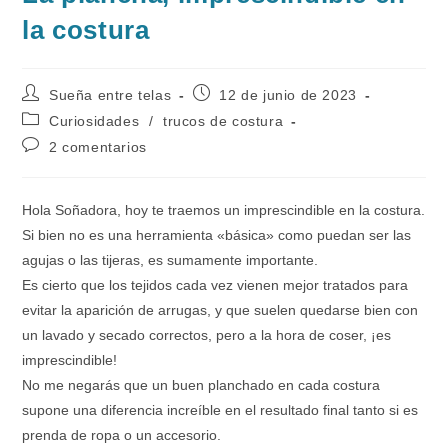
la costura
Autor
Publicación
Sueña entre telas
12 de junio de 2023
de
de
Categoría
Curiosidades
/
trucos de costura
la
la
de
Comentarios
2 comentarios
entrada:
entrada:
la
de
entrada:
la
entrada:
Hola Soñadora, hoy te traemos un imprescindible en la costura.
Si bien no es una herramienta «básica» como puedan ser las
agujas o las tijeras, es sumamente importante.
Es cierto que los tejidos cada vez vienen mejor tratados para
evitar la aparición de arrugas, y que suelen quedarse bien con
un lavado y secado correctos, pero a la hora de coser, ¡es
imprescindible!
No me negarás que un buen planchado en cada costura
supone una diferencia increíble en el resultado final tanto si es
prenda de ropa o un accesorio.