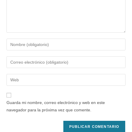
Introduce
tu
nombre
Introduce
o
tu
nombre
dirección
Introduce
de
de
la
usuario
correo
URL
para
electrónico
de
comentar
Guarda mi nombre, correo electrónico y web en este
para
tu
navegador para la próxima vez que comente.
comentar
web
(opcional)