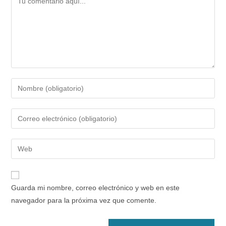
Introduce
tu
nombre
Introduce
o
tu
nombre
dirección
Introduce
de
de
la
usuario
correo
URL
para
electrónico
de
comentar
Guarda mi nombre, correo electrónico y web en este
para
tu
navegador para la próxima vez que comente.
comentar
web
(opcional)