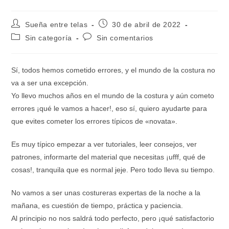
Autor
Publicación
Sueña entre telas
30 de abril de 2022
de
de
Categoría
Comentarios
Sin categoría
Sin comentarios
la
la
de
de
entrada:
entrada:
la
la
entrada:
entrada:
Sí, todos hemos cometido errores, y el mundo de la costura no
va a ser una excepción.
Yo llevo muchos años en el mundo de la costura y aún cometo
errores ¡qué le vamos a hacer!, eso sí, quiero ayudarte para
que evites cometer los errores típicos de «novata».
Es muy típico empezar a ver tutoriales, leer consejos, ver
patrones, informarte del material que necesitas ¡ufff, qué de
cosas!, tranquila que es normal jeje. Pero todo lleva su tiempo.
No vamos a ser unas costureras expertas de la noche a la
mañana, es cuestión de tiempo, práctica y paciencia.
Al principio no nos saldrá todo perfecto, pero ¡qué satisfactorio