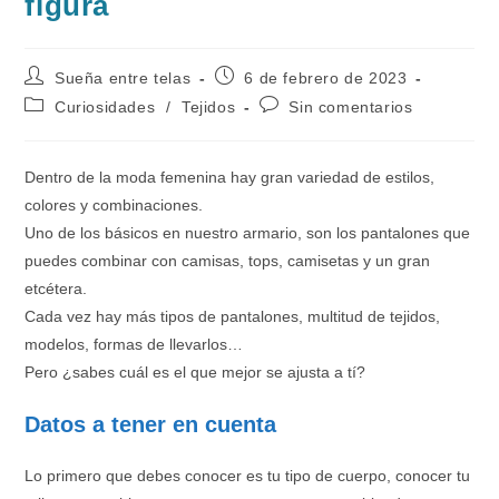
figura
Autor
Publicación
Sueña entre telas
6 de febrero de 2023
de
de
Categoría
Comentarios
Curiosidades
/
Tejidos
Sin comentarios
la
la
de
de
entrada:
entrada:
la
la
entrada:
entrada:
Dentro de la moda femenina hay gran variedad de estilos,
colores y combinaciones.
Uno de los básicos en nuestro armario, son los pantalones que
puedes combinar con camisas, tops, camisetas y un gran
etcétera.
Cada vez hay más tipos de pantalones, multitud de tejidos,
modelos, formas de llevarlos…
Pero ¿sabes cuál es el que mejor se ajusta a tí?
Datos a tener en cuenta
Lo primero que debes conocer es tu tipo de cuerpo, conocer tu