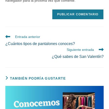
navegador para la próxima vez que comente.
comentar
web
(opcional)
Leer
Entrada anterior
más
¿Cuántos tipos de pantalones conoces?
artículos
Siguiente entrada
¿Qué sabes de San Valentín?
TAMBIÉN PODRÍA GUSTARTE