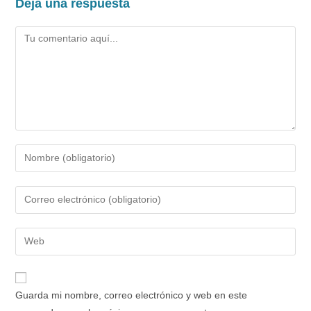
Deja una respuesta
Comentario
Introduce
tu
nombre
Introduce
o
tu
nombre
dirección
Introduce
de
de
la
usuario
correo
URL
para
electrónico
de
comentar
Guarda mi nombre, correo electrónico y web en este
para
tu