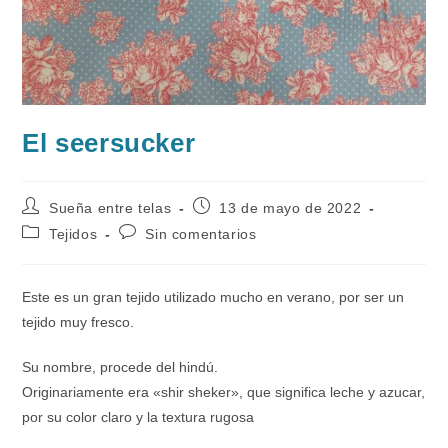
El seersucker
Autor
Publicación
Sueña entre telas
13 de mayo de 2022
de
de
Categoría
Comentarios
Tejidos
Sin comentarios
la
la
de
de
entrada:
entrada:
la
la
entrada:
entrada:
Este es un gran tejido utilizado mucho en verano, por ser un
tejido muy fresco.
Su nombre, procede del hindú.
Originariamente era «shir sheker», que significa leche y azucar,
por su color claro y la textura rugosa