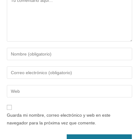
Introduce
tu
nombre
Introduce
o
tu
nombre
dirección
Introduce
de
de
la
usuario
correo
URL
para
electrónico
de
comentar
Guarda mi nombre, correo electrónico y web en este
para
tu
navegador para la próxima vez que comente.
comentar
web
(opcional)