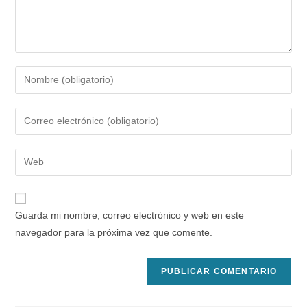
Introduce
tu
nombre
Introduce
o
tu
nombre
dirección
Introduce
de
de
la
usuario
correo
URL
para
electrónico
de
comentar
Guarda mi nombre, correo electrónico y web en este
para
tu
navegador para la próxima vez que comente.
comentar
web
(opcional)