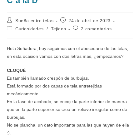
C a la D
Autor
Publicación
Sueña entre telas
24 de abril de 2023
de
de
Categoría
Comentarios
Curiosidades
/
Tejidos
2 comentarios
la
la
de
de
entrada:
entrada:
la
la
entrada:
entrada:
Hola Soñadora, hoy seguimos con el abecedario de las telas,
en esta ocasión vamos con dos letras más, ¿empezamos?
CLOQUÉ
Es también llamado crespón de burbujas.
Está formado por dos capas de tela entretejidas
mecánicamente.
En la fase de acabado, se encoje la parte inferior de manera
que en la parte superior se crea un relieve irregular como de
burbujas.
No se plancha, un dato importante para las que huyen de ella
:).