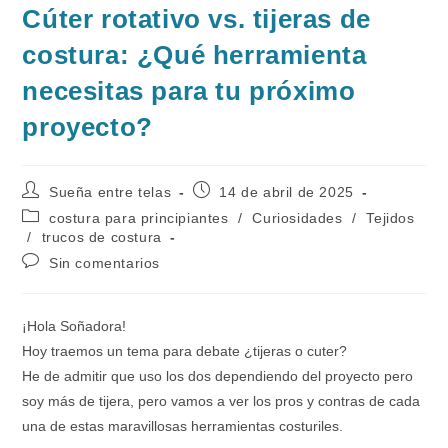
Cúter rotativo vs. tijeras de
costura: ¿Qué herramienta
necesitas para tu próximo
proyecto?
Autor
Publicación
Sueña entre telas
14 de abril de 2025
de
de
Categoría
costura para principiantes
/
Curiosidades
/
Tejidos
la
la
de
/
trucos de costura
entrada:
entrada:
la
Comentarios
Sin comentarios
entrada:
de
la
entrada:
¡Hola Soñadora!
Hoy traemos un tema para debate ¿tijeras o cuter?
He de admitir que uso los dos dependiendo del proyecto pero
soy más de tijera, pero vamos a ver los pros y contras de cada
una de estas maravillosas herramientas costuriles.