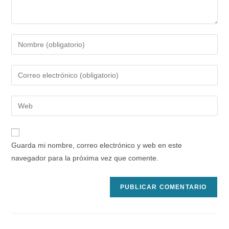
Introduce
tu
nombre
Introduce
o
tu
nombre
dirección
Introduce
de
de
la
usuario
correo
URL
para
electrónico
de
comentar
Guarda mi nombre, correo electrónico y web en este
para
tu
navegador para la próxima vez que comente.
comentar
web
(opcional)