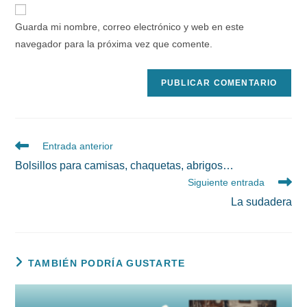
URL
para
electrónico
de
comentar
Guarda mi nombre, correo electrónico y web en este
para
tu
navegador para la próxima vez que comente.
comentar
web
(opcional)
Leer
Entrada anterior
más
Bolsillos para camisas, chaquetas, abrigos…
artículos
Siguiente entrada
La sudadera
TAMBIÉN PODRÍA GUSTARTE