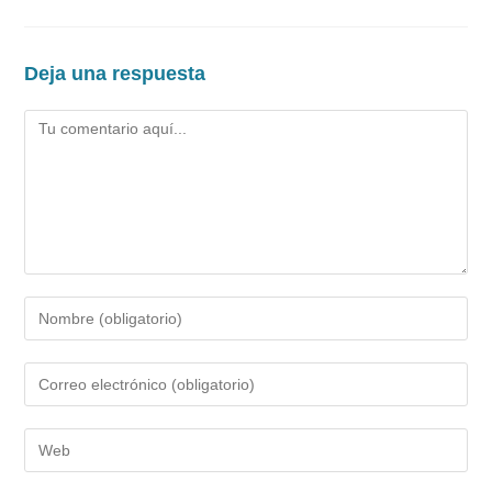
Deja una respuesta
Comentario
Introduce
tu
nombre
Introduce
o
tu
nombre
dirección
Introduce
de
de
la
usuario
correo