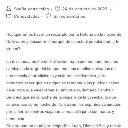
Autor
Publicación
Sueña entre telas
24 de octubre de 2022
de
de
Categoría
Comentarios
Curiosidades
Sin comentarios
la
la
de
de
entrada:
entrada:
la
la
entrada:
entrada:
Hoy queremos hacer un recorrido por la historia de la noche de
Halloween y descubrir el porqué de su actual popularidad, ¿Te
vienes?
La misteriosa noche de Halloween ha experimentado muchos
cambios a lo largo del tiempo, muchos de ellos derivados de
una mezcla de tradiciones y culturas occidentales, pero
debemos saber que su origen se remonta a los pueblos celtas
de europa que celebraban su año nuevo, llamado Samhain.
Se creía que en la noche de la víspera de la cosecha, lo que
conocemos como noche de Halloween, los espíritus caminaban
por la tierra mientras viajaban al más allá junto con hadas y
demonios.
Celebraban un ritual par despedir a Lugh, Dios del Sol, y recibir