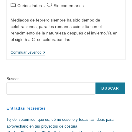
de
de
Categoría
Comentarios
Curiosidades
Sin comentarios
la
la
de
de
entrada:
entrada:
la
la
Mediados de febrero siempre ha sido tiempo de
entrada:
entrada:
celebraciones, para los romanos coincidía con el
renacimiento de la naturaleza después del invierno.Ya en
el siglo 5 a.C. se celebraban las…
¿Qué
Continuar Leyendo
Sabes
De
San
Valentín?
Buscar
BUSCAR
Entradas recientes
Tejido isotérmico: qué es, cómo coserlo y todas las ideas para
aprovecharlo en tus proyectos de costura