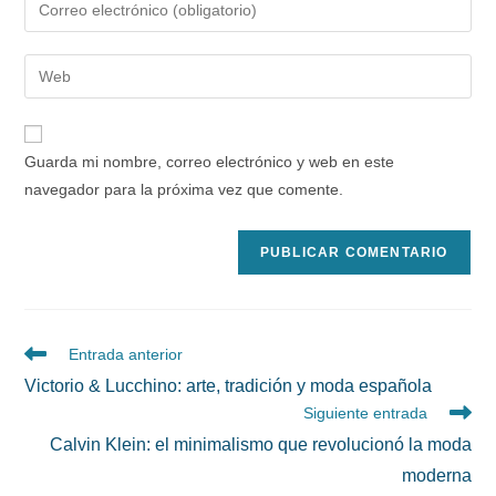
Introduce
o
tu
nombre
dirección
Introduce
de
de
la
usuario
correo
URL
para
electrónico
de
comentar
Guarda mi nombre, correo electrónico y web en este
para
tu
navegador para la próxima vez que comente.
comentar
web
(opcional)
Leer
Entrada anterior
más
Victorio & Lucchino: arte, tradición y moda española
artículos
Siguiente entrada
Calvin Klein: el minimalismo que revolucionó la moda
moderna