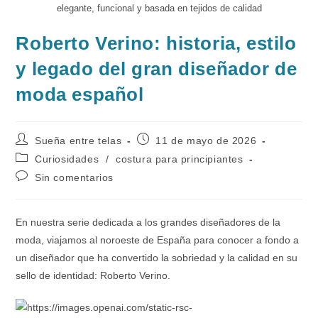
elegante, funcional y basada en tejidos de calidad
Roberto Verino: historia, estilo
y legado del gran diseñador de
moda español
Autor
Publicación
Sueña entre telas
11 de mayo de 2026
de
de
Categoría
Curiosidades
/
costura para principiantes
la
la
de
Comentarios
Sin comentarios
entrada:
entrada:
la
de
entrada:
la
entrada:
En nuestra serie dedicada a los grandes diseñadores de la
moda, viajamos al noroeste de España para conocer a fondo a
un diseñador que ha convertido la sobriedad y la calidad en su
sello de identidad: Roberto Verino.