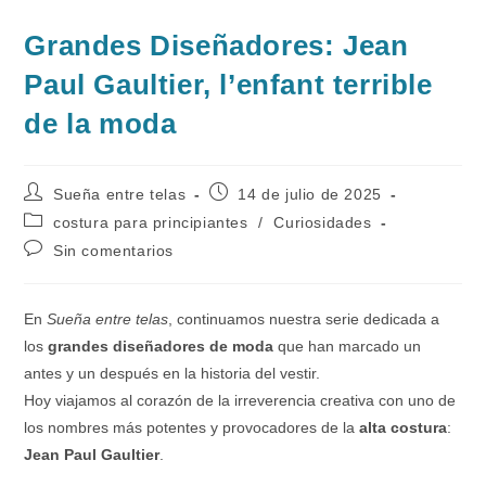
Grandes Diseñadores: Jean
Paul Gaultier, l’enfant terrible
de la moda
Autor
Publicación
Sueña entre telas
14 de julio de 2025
de
de
Categoría
costura para principiantes
/
Curiosidades
la
la
de
Comentarios
Sin comentarios
entrada:
entrada:
la
de
entrada:
la
entrada:
En
Sueña entre telas
, continuamos nuestra serie dedicada a
los
grandes diseñadores de moda
que han marcado un
antes y un después en la historia del vestir.
Hoy viajamos al corazón de la irreverencia creativa con uno de
los nombres más potentes y provocadores de la
alta costura
:
Jean Paul Gaultier
.