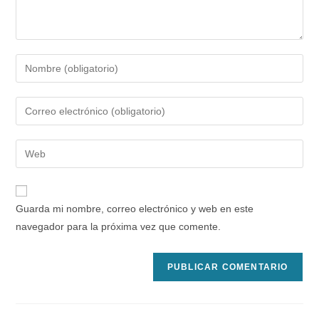
Introduce
tu
nombre
Introduce
o
tu
nombre
dirección
Introduce
de
de
la
usuario
correo
URL
para
electrónico
de
comentar
Guarda mi nombre, correo electrónico y web en este
para
tu
navegador para la próxima vez que comente.
comentar
web
(opcional)