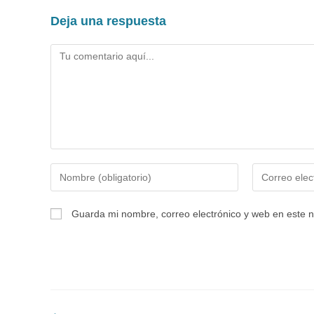
Deja una respuesta
Comentario
Introduce
Introduce
tu
tu
nombre
dirección
Guarda mi nombre, correo electrónico y web en este 
o
de
nombre
correo
de
electrónico
usuario
para
para
comentar
comentar