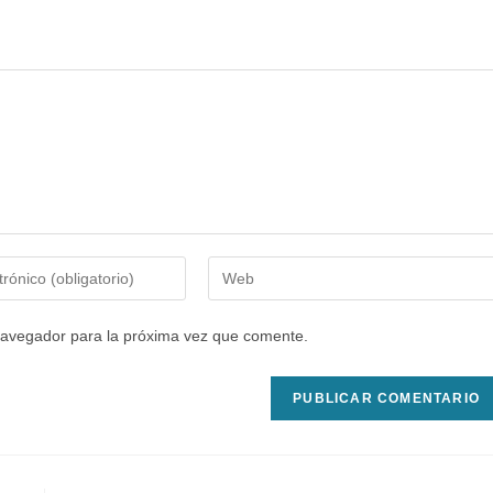
Introduce
la
URL
navegador para la próxima vez que comente.
de
tu
web
(opcional)