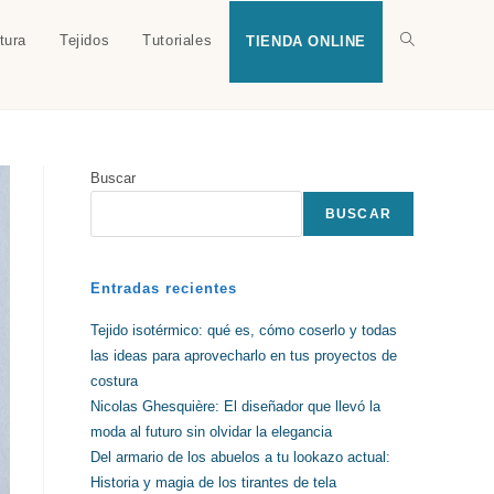
tura
Tejidos
Tutoriales
Alternar
TIENDA ONLINE
búsqueda
Buscar
de
BUSCAR
la
Entradas recientes
Tejido isotérmico: qué es, cómo coserlo y todas
las ideas para aprovecharlo en tus proyectos de
web
costura
Nicolas Ghesquière: El diseñador que llevó la
moda al futuro sin olvidar la elegancia
Del armario de los abuelos a tu lookazo actual:
Historia y magia de los tirantes de tela