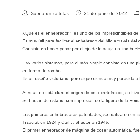
Autor
Publicación
Ca
Sueña entre telas
21 de junio de 2022
de
de
de
la
la
la
entrada:
entrada:
en
¿Qué es el enhebrador?, es uno de los imprescindibles de 
Es muy útil para facilitar el enhebrado del hilo a través del 
Consiste en hacer pasar por el ojo de la aguja un fino bucle 
Hay varios sistemas, pero el más simple consiste en una p
en forma de rombo.
Es un diseño victoriano, pero sigue siendo muy parecido a
Aunque no está claro el origen de este «artefacto», se hizo
Se hacían de estaño, con impresión de la figura de la Rein
Los primeros enhebradores patentados, se realizaron en 
Trzeciak en 1924 y Carl J. Shuster en 1945.
El primer enhebrador de máquina de coser automática, fue 