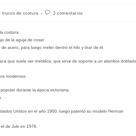
tegoría
Comentarios
trucos de costura
2 comentarios
de
la
trada:
entrada:
la costura.
ojo de la aguja de coser.
de acero, para luego meter dentro el hilo y tirar de él.
laca que suele ser metálica, que sirve de soporte a un alambre doblad
 los modernos.
 popular durante la época victoriana.
a.
Estados Unidos en el año 1900, luego patentó su modelo Herman
el de Juki en 1978.