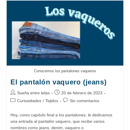
Chambray:
Historia,
Características
Y
Usos
Conocemos los pantalones vaqueros
El pantalón vaquero (jeans)
Autor
Publicación
Sueña entre telas
20 de febrero de 2023
de
de
Categoría
Comentarios
Curiosidades
/
Tejidos
Sin comentarios
la
la
de
de
entrada:
entrada:
la
la
Hoy, como capítulo final a los pantalones, le dedicamos
entrada:
entrada:
una entrada al pantalón vaquero, que recibe varios
nombres como jeans, denim, vaquero o