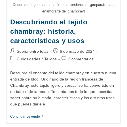
Desde su origen hasta las últimas tendencias, ¡prepárate para
enamorarte del chambray!
Descubriendo el tejido
chambray: historia,
características y usos
Autor
Publicación
Sueña entre telas
6 de mayo de 2024
de
de
Categoría
Comentarios
Curiosidades
/
Tejidos
2 comentarios
la
la
de
de
entrada:
entrada:
la
la
Descubre el encanto del tejido chambray en nuestra nueva
entrada:
entrada:
entrada de blog. Originario de la región francesa de
Chambray, este tejido ligero y versátil se ha convertido en
un básico de la moda. Te contamos todo lo que necesitas
saber sobre su historia, características y los distintos usos
que puedes darle e
Descubriendo
Continuar Leyendo
El
Tejido