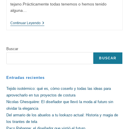
tejano.Prácticamente todas tenemos o hemos tenido
alguna…
El
Continuar Leyendo
Pantalón
Vaquero
(jeans)
Buscar
BUSCAR
Entradas recientes
Tejido isotérmico: qué es, cómo coserlo y todas las ideas para
aprovecharlo en tus proyectos de costura
Nicolas Ghesquière: El diseñador que llevó la moda al futuro sin
olvidar la elegancia
Del armario de los abuelos a tu lookazo actual: Historia y magia de
los tirantes de tela
Paco Rabanne: el diseñador que vistió el futuro