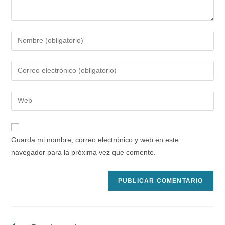
Introduce
tu
nombre
Introduce
o
tu
nombre
dirección
Introduce
de
de
la
usuario
correo
URL
para
electrónico
de
comentar
Guarda mi nombre, correo electrónico y web en este
para
tu
navegador para la próxima vez que comente.
comentar
web
(opcional)