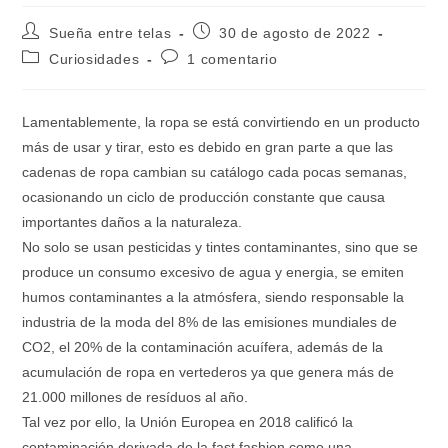
Autor
Publicación
Sueña entre telas
30 de agosto de 2022
de
de
Categoría
Comentarios
Curiosidades
1 comentario
la
la
de
de
entrada:
entrada:
la
la
entrada:
entrada:
Lamentablemente, la ropa se está convirtiendo en un producto
más de usar y tirar, esto es debido en gran parte a que las
cadenas de ropa cambian su catálogo cada pocas semanas,
ocasionando un ciclo de producción constante que causa
importantes daños a la naturaleza.
No solo se usan pesticidas y tintes contaminantes, sino que se
produce un consumo excesivo de agua y energia, se emiten
humos contaminantes a la atmósfera, siendo responsable la
industria de la moda del 8% de las emisiones mundiales de
CO2, el 20% de la contaminación acuífera, además de la
acumulación de ropa en vertederos ya que genera más de
21.000 millones de resíduos al año.
Tal vez por ello, la Unión Europea en 2018 calificó la
contaminación derivada de la fast fashion como una