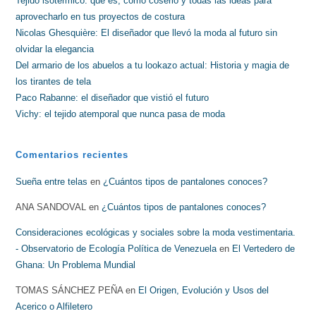
Tejido isotérmico: qué es, cómo coserlo y todas las ideas para
aprovecharlo en tus proyectos de costura
Nicolas Ghesquière: El diseñador que llevó la moda al futuro sin
olvidar la elegancia
Del armario de los abuelos a tu lookazo actual: Historia y magia de
los tirantes de tela
Paco Rabanne: el diseñador que vistió el futuro
Vichy: el tejido atemporal que nunca pasa de moda
Comentarios recientes
Sueña entre telas
en
¿Cuántos tipos de pantalones conoces?
ANA SANDOVAL
en
¿Cuántos tipos de pantalones conoces?
Consideraciones ecológicas y sociales sobre la moda vestimentaria.
- Observatorio de Ecología Política de Venezuela
en
El Vertedero de
Ghana: Un Problema Mundial
TOMAS SÁNCHEZ PEÑA
en
El Origen, Evolución y Usos del
Acerico o Alfiletero