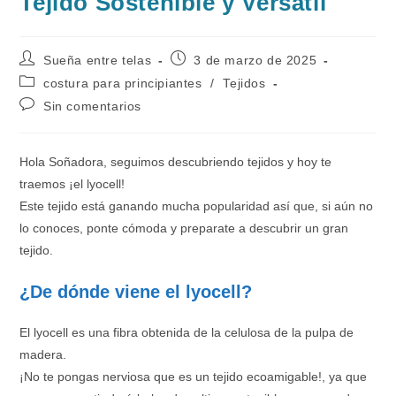
Tejido Sostenible y Versátil
Autor
Publicación
Sueña entre telas
3 de marzo de 2025
de
de
Categoría
costura para principiantes
/
Tejidos
la
la
de
Comentarios
Sin comentarios
entrada:
entrada:
la
de
entrada:
la
entrada:
Hola Soñadora, seguimos descubriendo tejidos y hoy te
traemos ¡el lyocell!
Este tejido está ganando mucha popularidad así que, si aún no
lo conoces, ponte cómoda y preparate a descubrir un gran
tejido.
¿De dónde viene el lyocell?
El lyocell es una fibra obtenida de la celulosa de la pulpa de
madera.
¡No te pongas nerviosa que es un tejido ecoamigable!, ya que