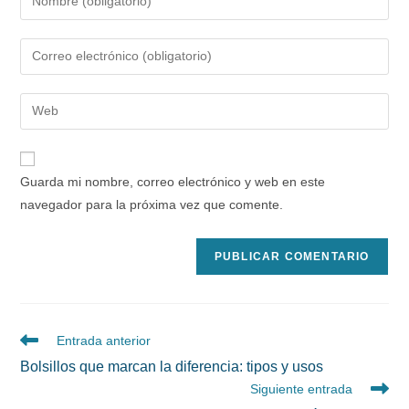
tu
nombre
Introduce
o
tu
nombre
dirección
Introduce
de
de
la
usuario
correo
URL
para
electrónico
de
comentar
Guarda mi nombre, correo electrónico y web en este
para
tu
navegador para la próxima vez que comente.
comentar
web
(opcional)
Leer
Entrada anterior
más
Bolsillos que marcan la diferencia: tipos y usos
artículos
Siguiente entrada