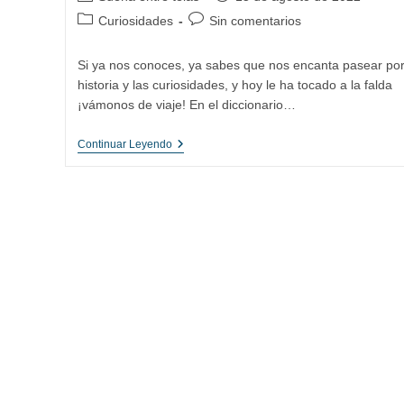
de
de
Categoría
Comentarios
Curiosidades
Sin comentarios
la
la
de
de
entrada:
entrada:
la
la
Si ya nos conoces, ya sabes que nos encanta pasear por
entrada:
entrada:
historia y las curiosidades, y hoy le ha tocado a la falda
¡vámonos de viaje! En el diccionario…
La
Continuar Leyendo
Falda,
Historia
Y
Evolución