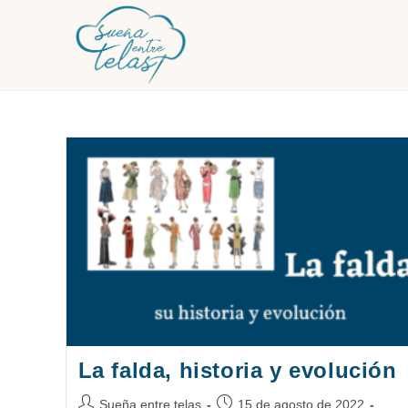
Ir
al
contenido
La falda, historia y evolución
Autor
Publicación
Sueña entre telas
15 de agosto de 2022