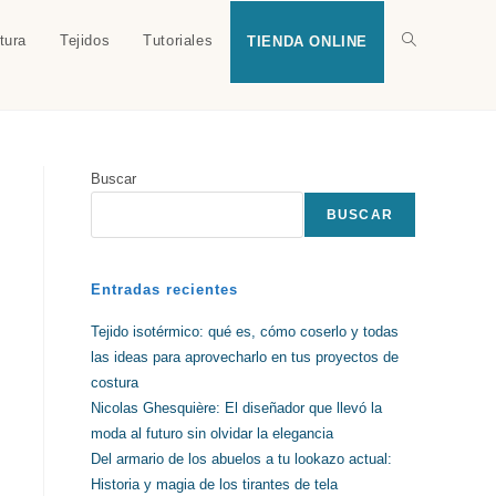
tura
Tejidos
Tutoriales
Alternar
TIENDA ONLINE
búsqueda
Buscar
de
BUSCAR
la
Entradas recientes
Tejido isotérmico: qué es, cómo coserlo y todas
las ideas para aprovecharlo en tus proyectos de
web
costura
Nicolas Ghesquière: El diseñador que llevó la
moda al futuro sin olvidar la elegancia
Del armario de los abuelos a tu lookazo actual:
Historia y magia de los tirantes de tela