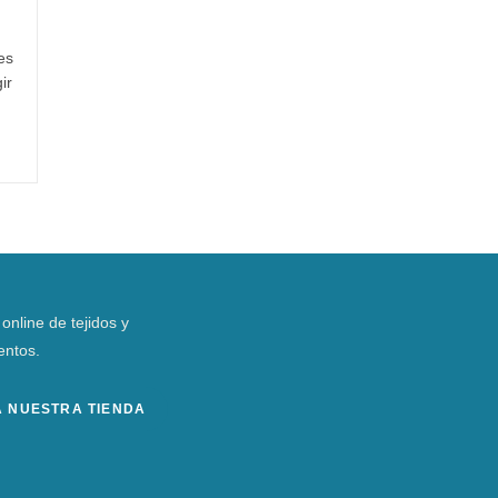
es
ir
 online de tejidos y
ntos.
TA NUESTRA TIENDA