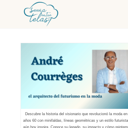
Ir
al
contenido
Descubre la historia del visionario que revolucionó la moda en
años 60 con minifaldas, líneas geométricas y un estilo futurist
aún hoy inspira. Conoce su legado, su impacto y cómo reinterp