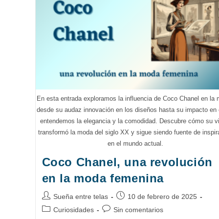
En
La
Moda
En esta entrada exploramos la influencia de Coco Chanel en la
desde su audaz innovación en los diseños hasta su impacto e
entendemos la elegancia y la comodidad. Descubre cómo su vi
transformó la moda del siglo XX y sigue siendo fuente de inspir
en el mundo actual.
Coco Chanel, una revolución
en la moda femenina
Autor
Publicación
Sueña entre telas
10 de febrero de 2025
de
de
Categoría
Comentarios
Curiosidades
Sin comentarios
la
la
de
de