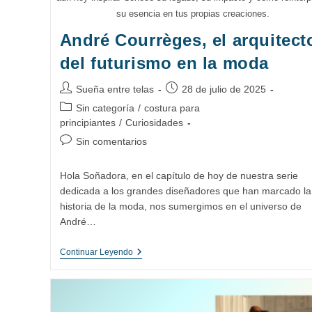
su esencia en tus propias creaciones.
André Courrèges, el arquitect
del futurismo en la moda
Autor
Publicación
Sueña entre telas
28 de julio de 2025
de
de
Categoría
Sin categoría
/
costura para
la
la
de
principiantes
/
Curiosidades
entrada:
entrada:
la
Comentarios
Sin comentarios
entrada:
de
la
Hola Soñadora, en el capítulo de hoy de nuestra serie
entrada:
dedicada a los grandes diseñadores que han marcado la
historia de la moda, nos sumergimos en el universo de
André…
André
Continuar Leyendo
Courrèges,
El
Arquitecto
Del
Futurismo