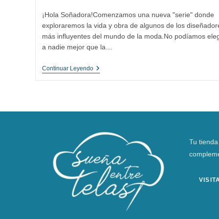
entrada:
entrada:
la
la
¡Hola Soñadora!Comenzamos una nueva "serie" donde
entrada:
entrada:
exploraremos la vida y obra de algunos de los diseñador
más influyentes del mundo de la moda.No podíamos eleg
a nadie mejor que la…
Coco
Continuar Leyendo
Chanel,
Una
Revolución
En
La
Moda
Femenina
Tu tienda
compleme
VISI