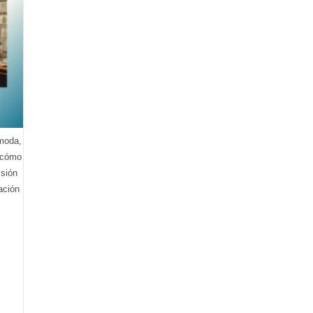
Costura
Con
Elegancia
Y
Feminidad
 moda,
n cómo
sión
ación