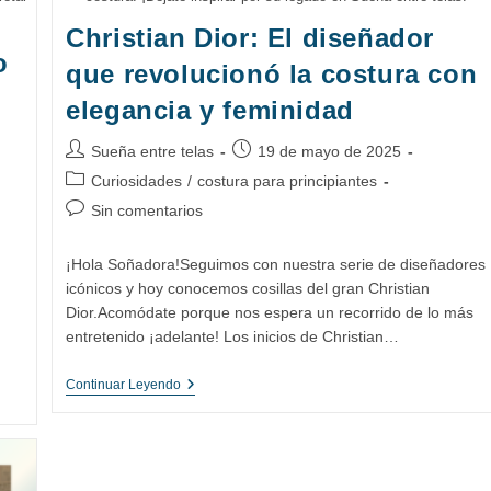
Christian Dior: El diseñador
o
que revolucionó la costura con
elegancia y feminidad
Autor
Publicación
Sueña entre telas
19 de mayo de 2025
de
de
Categoría
Curiosidades
/
costura para principiantes
la
la
de
Comentarios
Sin comentarios
entrada:
entrada:
la
de
entrada:
la
¡Hola Soñadora!Seguimos con nuestra serie de diseñadores
entrada:
icónicos y hoy conocemos cosillas del gran Christian
Dior.Acomódate porque nos espera un recorrido de lo más
entretenido ¡adelante! Los inicios de Christian…
Christian
Continuar Leyendo
Dior:
El
Diseñador
Que
Revolucionó
La