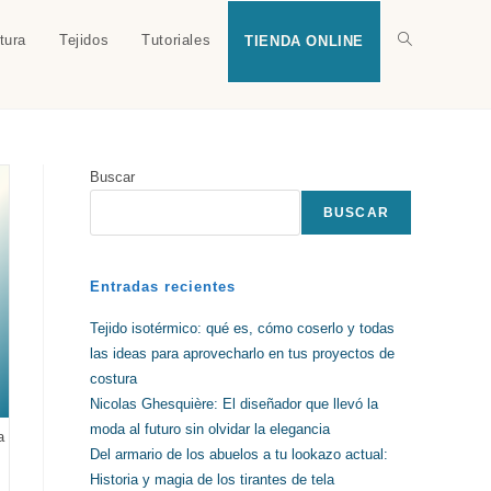
tura
Tejidos
Tutoriales
Alternar
TIENDA ONLINE
búsqueda
Buscar
de
BUSCAR
la
Entradas recientes
Tejido isotérmico: qué es, cómo coserlo y todas
las ideas para aprovecharlo en tus proyectos de
web
costura
Nicolas Ghesquière: El diseñador que llevó la
moda al futuro sin olvidar la elegancia
a
Del armario de los abuelos a tu lookazo actual:
Historia y magia de los tirantes de tela